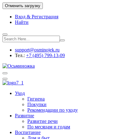
Отменить загрузку
Вход & Регистрация
Найти
support@osminojek.ru
Тел.:
+7 (495) 799-13-09
Уход
Гигиена
Покупки
Рекомендации по уходу
Развитие
Развитие речи
По месяцам и годам
Воспитание
Дом и быт