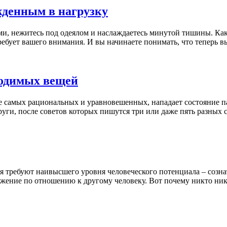
жденным в нагрузку
ми, нежитесь под одеялом и наслаждаетесь минутой тишины. Ка
 требует вашего внимания. И вы начинаете понимать, что теперь в
ходимых вещей
же самых рациональных и уравновешенных, нападает состояние п
уги, после советов которых пишутся три или даже пять разных 
ия требуют наивысшего уровня человеческого потенциала – созн
ложение по отношению к другому человеку. Вот почему никто ни