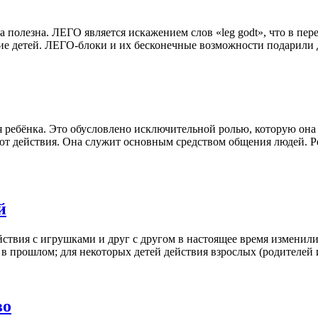
 полезна. ЛЕГО является искажением слов «leg godt», что в пере
ие детей. ЛЕГО-блоки и их бесконечные возможности подарили 
я ребёнка. Это обусловлено исключительной ролью, которую она
ют действия. Она служит основным средством общения людей. Р
й
ствия с игрушками и друг с другом в настоящее время изменилис
в в прошлом; для некоторых детей действия взрослых (родителей
во