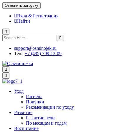
Отменить загрузку
Вход & Регистрация
Найти
support@osminojek.ru
Тел.:
+7 (495) 799-13-09
Уход
Гигиена
Покупки
Рекомендации по уходу
Развитие
Развитие речи
По месяцам и годам
Воспитание