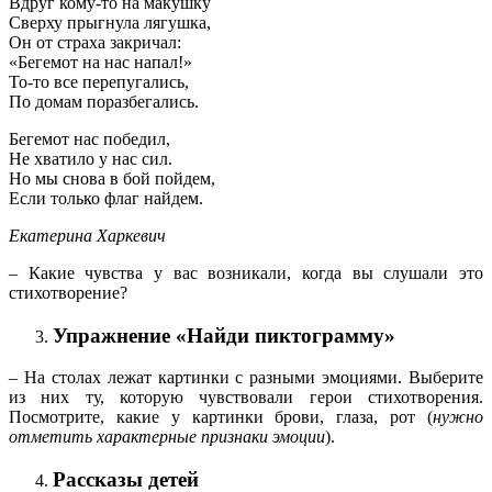
Вдруг кому-то на макушку
Сверху прыгнула лягушка,
Он от страха закричал:
«Бегемот на нас напал!»
То-то все перепугались,
По домам поразбегались.
Бегемот нас победил,
Не хватило у нас сил.
Но мы снова в бой пойдем,
Если только флаг найдем.
Екатерина Харкевич
– Какие чувства у вас возникали, когда вы слушали это
стихотворение?
Упражнение «Найди пиктограмму»
– На столах лежат картинки с разными эмоциями. Выберите
из них ту, которую чувствовали герои стихотворения.
Посмотрите, какие у картинки брови, глаза, рот (
нужно
отметить характерные признаки эмоции
).
Рассказы детей