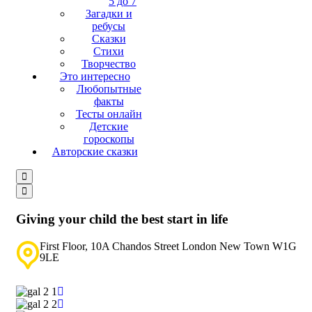
5 до 7
Загадки и
ребусы
Сказки
Стихи
Творчество
Это интересно
Любопытные
факты
Тесты онлайн
Детские
гороскопы
Авторские сказки
Giving your child the best start in life
First Floor, 10A Chandos Street London New Town W1G
9LE