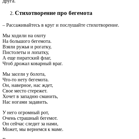
друга.
Стихотворение про бегемота
– Рассаживайтесь в круг и послушайте стихотворение.
Мы ходили на охоту
На большого бегемота.
Взяли ружья и рогатку,
Пистолеты и лопатку,
А еще пиратский флаг,
Чтоб дрожал коварный враг.
Мы засели у болота,
Что-то нету бегемота.
Он, наверное, нас ждет,
Свое место стережет.
Хочет в западню сманить,
Нас ногами задавить.
У него огромный рот,
Очень страшный бегемот.
Он сейчас следит за нами,
Может, мы вернемся к маме.