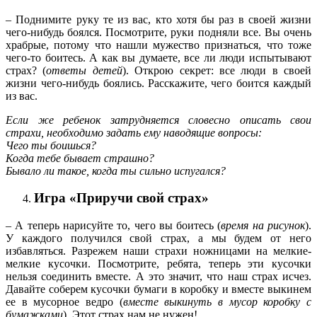
– Поднимите руку те из вас, кто хотя бы раз в своей жизни
чего-нибудь боялся. Посмотрите, руки подняли все. Вы очень
храбрые, потому что нашли мужество признаться, что тоже
чего-то боитесь. А как вы думаете, все ли люди испытывают
страх? (
ответы детей
). Открою секрет: все люди в своей
жизни чего-нибудь боялись. Расскажите, чего боится каждый
из вас.
Если же ребенок затрудняется словесно описать свои
страхи, необходимо задать ему наводящие вопросы:
Чего ты боишься?
Когда тебе бывает страшно?
Бывало ли такое, когда ты сильно испугался?
Игра «Приручи свой страх»
– А теперь нарисуйте то, чего вы боитесь (
время на рисунок
).
У каждого получился свой страх, а мы будем от него
избавляться. Разрежем наши страхи ножницами на мелкие-
мелкие кусочки. Посмотрите, ребята, теперь эти кусочки
нельзя соединить вместе. А это значит, что наш страх исчез.
Давайте соберем кусочки бумаги в коробку и вместе выкинем
ее в мусорное ведро (
вместе выкинуть в мусор коробку с
бумажками
). Этот страх нам не нужен!